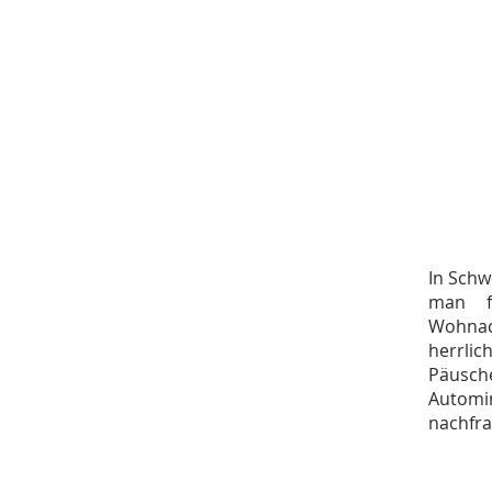
In Schw
man f
Wohnacc
herrlic
Päusch
Automi
nachfr