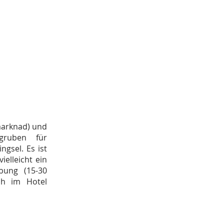
marknad) und
gruben für
ngsel. Es ist
elleicht ein
bung (15-30
ch im Hotel