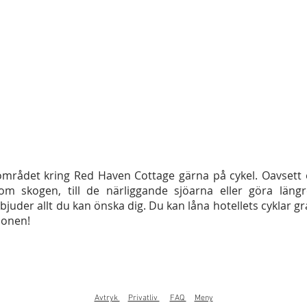
området kring Red Haven Cottage gärna på cykel. Oavsett 
om skogen, till de närliggande sjöarna eller göra läng
juder allt du kan önska dig. Du kan låna hotellets cyklar gra
ionen!
Avtryk
Privatliv
FAQ
Meny