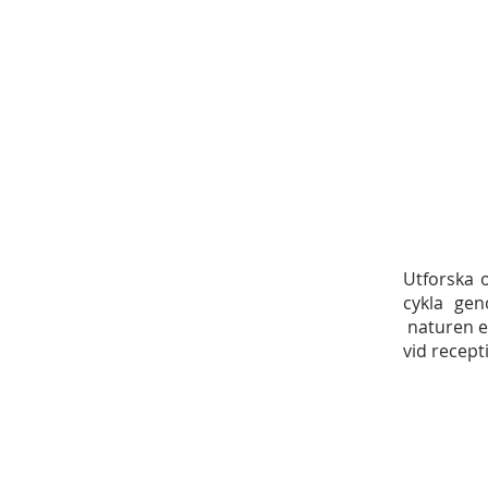
Utforska 
cykla gen
naturen eb
vid recept