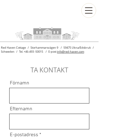
Red Haven Cottage / Storhammarsvägen 9 / 59475 Ukna/Edsbruk /
Schweden / Tel.
+46-493 -50015
/ E-post
info@red-haven.com
TA KONTAKT
Förnamn
Efternamn
E-postadress