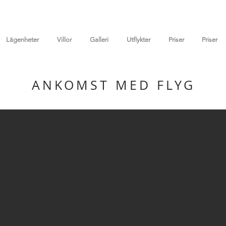
Lägenheter
Villor
Galleri
Utflykter
Priser
Priser
ANKOMST MED FLYG