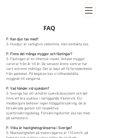
FAQ
F: Kan djur tas med?
S: Husdjur är vanligtvis välkomna, men kontakta oss.
F: Finns det många myggor och fästingar?
S: Fästingen är en inhemsk insekt. Antalet myggor
varierar från år till år. De senaste årens somrar har
varit extremt måttliga. Det är bäst att få förnödenheter
från apoteket. På begäran kan vi tillhandahålla
myggnät till sängarna.
F: Vad händer vid sjukdom?
S: Sverige har ett utmärkt sjukvårdssystem och det
finns ett bra sjukhus i närliggande Västervik. EU-
medborgare behöver ingen tilläggsförsäkring, de är
försäkrade genom sitt respektive
sjukförsäkringsbolag. Försäkringskortet ska tas med
på semestern.
F: Vilka är hastighetsgränserna i Sverige?
S: Maxhastigheten på motorvägarna är 110 km/h, på